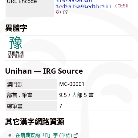
URL Encode
%f0%aa%9c%b1
(CESU-
%ed%a1%a9%ed%bc%b1
8)
異體字
豫
其他異體
漢字資料庫
Unihan — IRG Source
MC-00001
澳門源
部首 . 筆畫
9.5 /
⼈
部 5 畫
7
總筆畫
其它漢字網路資源
在
萌典
查詢「𪜱」字 (華語)