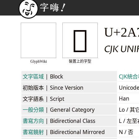
𪟉
U+2A
CJK UN
GlyphWiki
裝置上的字型
文字區域
| Block
CJK統合表
初始版本
| Since Version
Unicod
Han
文字語系
| Script
一般分類
| General Category
Lo / 其它
書寫方向
| Bidirectional Class
L / 左
書寫鏡射
| Bidirectional Mirrored
N / 否