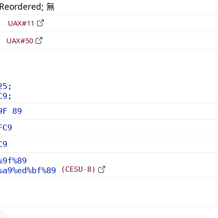
_Reordered; 無
形
UAX#11
立
UAX#50
25;
C9;
9F 89
FC9
C9
%9f%89
(CESU-8)
%a9%ed%bf%89