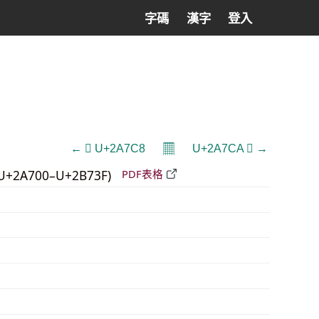
字碼
漢字
登入
𝄜
← 𪟈 U+2A7C8
U+2A7CA 𪟊 →
U+2A700–U+2B73F)
PDF表格