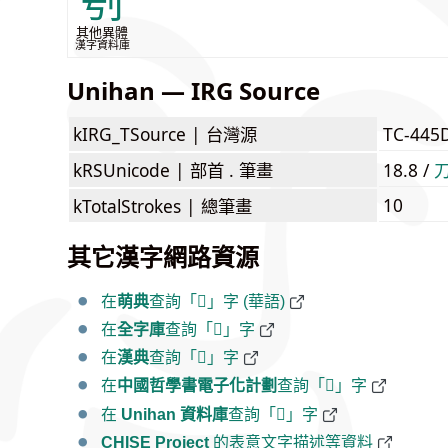
刳
其他異體
漢字資料庫
Unihan — IRG Source
kIRG_TSource |
台灣源
TC-445
kRSUnicode |
部首 . 筆畫
18.8 /
10
kTotalStrokes |
總筆畫
其它漢字網路資源
在
萌典
查詢「𪟉」字 (華語)
在
全字庫
查詢「𪟉」字
在
漢典
查詢「𪟉」字
在
中國哲學書電子化計劃
查詢「𪟉」字
在
Unihan 資料庫
查詢「𪟉」字
CHISE Project
的表意文字描述等資料