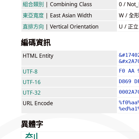
組合類別
| Combining Class
0 / Not
東亞寬度
| East Asian Width
W / 全
直排方向
| Vertical Orientation
U / 正
編碼資訊
HTML Entity
&#1740
&#x2A7
UTF-8
F0 AA 
UTF-16
D869 D
UTF-32
0002A7
URL Encode
%f0%aa
%ed%a1
異體字