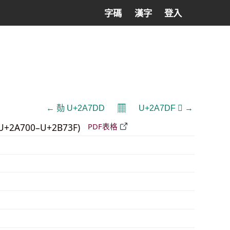
字碼
漢字
登入
𝄜
← 𪟝 U+2A7DD
U+2A7DF 𪟟 →
U+2A700–U+2B73F)
PDF表格