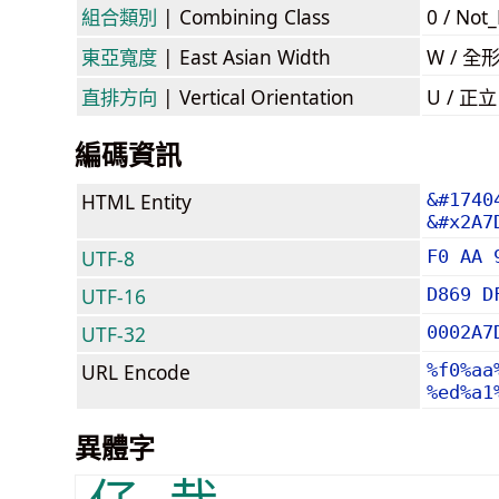
組合類別
| Combining Class
0 / Not
東亞寬度
| East Asian Width
W / 全
直排方向
| Vertical Orientation
U / 正
編碼資訊
HTML Entity
&#1740
&#x2A7
UTF-8
F0 AA 
UTF-16
D869 D
UTF-32
0002A7
URL Encode
%f0%aa
%ed%a1
異體字