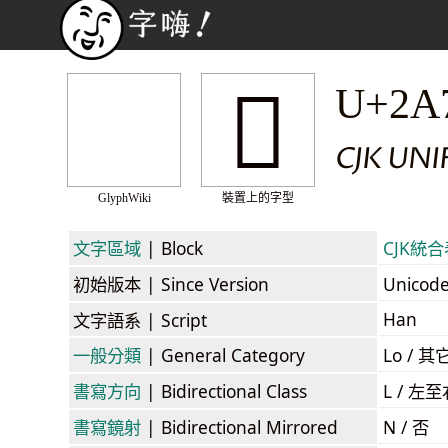
𪟞
U+2A
CJK UN
GlyphWiki
裝置上的字型
文字區域
| Block
CJK統合表
初始版本
| Since Version
Unicod
Han
文字語系
| Script
一般分類
| General Category
Lo / 其它
書寫方向
| Bidirectional Class
L / 左
書寫鏡射
| Bidirectional Mirrored
N / 否