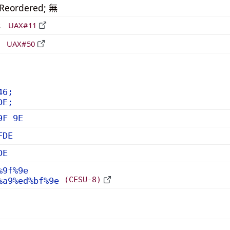
_Reordered; 無
形
UAX#11
立
UAX#50
46;
DE;
9F 9E
FDE
DE
%9f%9e
(CESU-8)
%a9%ed%bf%9e