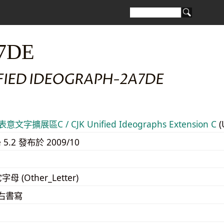
7DE
IFIED IDEOGRAPH-2A7DE
意文字擴展區C / CJK Unified Ideographs Extension C
(
e 5.2 發布於 2009/10
字母 (Other_Letter)
至右書寫