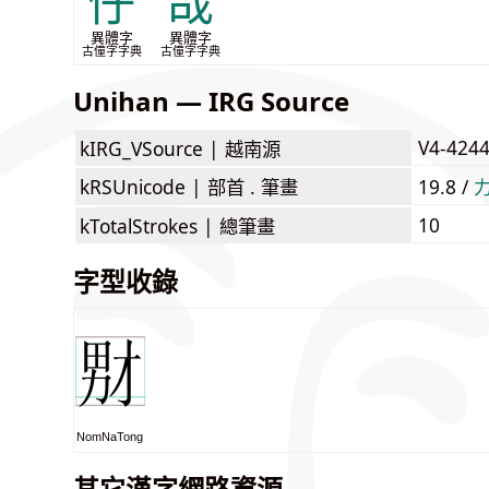
仔
哉
異體字
異體字
古僮字字典
古僮字字典
Unihan — IRG Source
V4-424
kIRG_VSource |
越南源
kRSUnicode |
部首 . 筆畫
19.8 /
10
kTotalStrokes |
總筆畫
字型收錄
NomNaTong
其它漢字網路資源