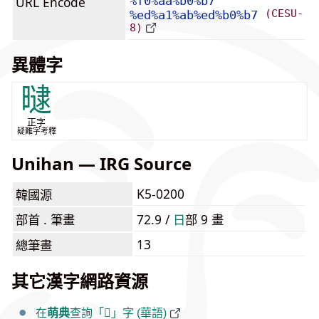
URL Encode
%f0%aa%b0%b7
(CESU-
%ed%a1%ab%ed%b0%b7
8)
異體字
曃
正字
疑難字考釋
Unihan — IRG Source
K5-0200
韓國源
部首 . 筆畫
72.9 /
⽇
部 9 畫
13
總筆畫
其它漢字網路資源
在
萌典
查詢「𪰷」字 (華語)