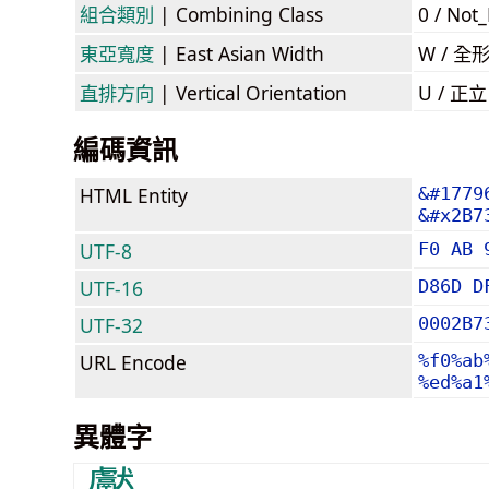
組合類別
| Combining Class
0 / Not
東亞寬度
| East Asian Width
W / 全
直排方向
| Vertical Orientation
U / 正
編碼資訊
HTML Entity
&#1779
&#x2B7
UTF-8
F0 AB 
UTF-16
D86D D
UTF-32
0002B7
URL Encode
%f0%ab
%ed%a1
異體字