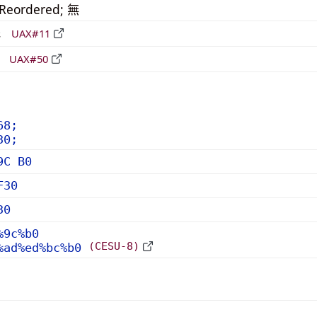
_Reordered; 無
形
UAX#11
立
UAX#50
68;
30;
9C B0
F30
30
%9c%b0
(CESU-8)
%ad%ed%bc%b0