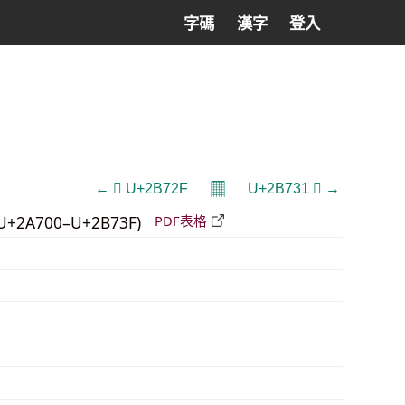
字碼
漢字
登入
𝄜
← 𫜯 U+2B72F
U+2B731 𫜱 →
U+2A700–U+2B73F)
PDF表格