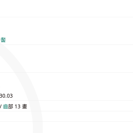
 齾
30.03
 /
⿒
部 13 畫