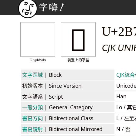
𫜰
U+2B
CJK UNI
GlyphWiki
裝置上的字型
文字區域
| Block
CJK統合表
初始版本
| Since Version
Unicod
Han
文字語系
| Script
一般分類
| General Category
Lo / 其它
書寫方向
| Bidirectional Class
L / 左
書寫鏡射
| Bidirectional Mirrored
N / 否