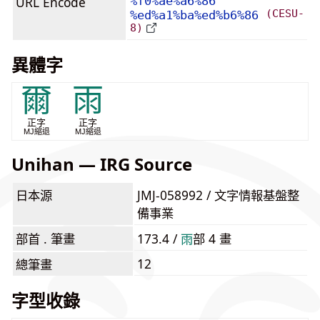
URL Encode
%f0%ae%a6%86
(CESU-
%ed%a1%ba%ed%b6%86
8)
異體字
爾
雨
正字
正字
MJ縮退
MJ縮退
Unihan — IRG Source
日本源
JMJ-058992 / 文字情報基盤整
備事業
部首 . 筆畫
173.4 /
⾬
部 4 畫
12
總筆畫
字型收錄