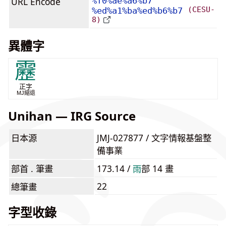
URL Encode
%f0%ae%a6%b7
(CESU-
%ed%a1%ba%ed%b6%b7
8)
異體字
靂
正字
MJ縮退
Unihan — IRG Source
日本源
JMJ-027877 / 文字情報基盤整
備事業
部首 . 筆畫
173.14 /
⾬
部 14 畫
22
總筆畫
字型收錄