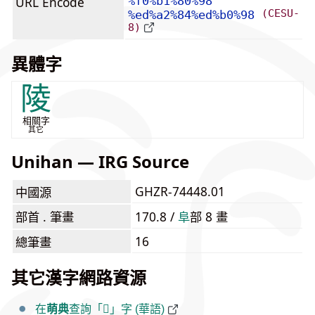
URL Encode
%f0%b1%80%98
(CESU-
%ed%a2%84%ed%b0%98
8)
異體字
陵
相關字
其它
Unihan — IRG Source
GHZR-74448.01
中國源
部首 . 筆畫
170.8 /
⾩
部 8 畫
16
總筆畫
其它漢字網路資源
在
萌典
查詢「𱀘」字 (華語)