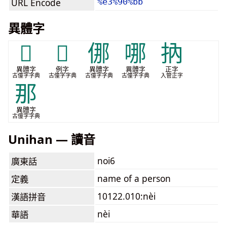
URL Encode
%e3%90%bb
異體字
𠌧
𫴻
㑚
哪
抐
異體字
例字
異體字
異體字
正字
古僮字字典
古僮字字典
古僮字字典
古僮字字典
入管正字
那
異體字
古僮字字典
Unihan — 讀音
noi6
廣東話
name of a person
定義
10122.010:nèi
漢語拼音
nèi
華語