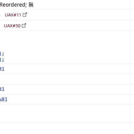
_Reordered; 無
形
UAX#11
立
UAX#50
1;
1;
81
81
%81