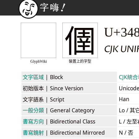
㒁
U+34
CJK UNI
GlyphWiki
裝置上的字型
文字區域
| Block
CJK統合表
初始版本
| Since Version
Unicod
Han
文字語系
| Script
一般分類
| General Category
Lo / 其它
書寫方向
| Bidirectional Class
L / 左
書寫鏡射
| Bidirectional Mirrored
N / 否