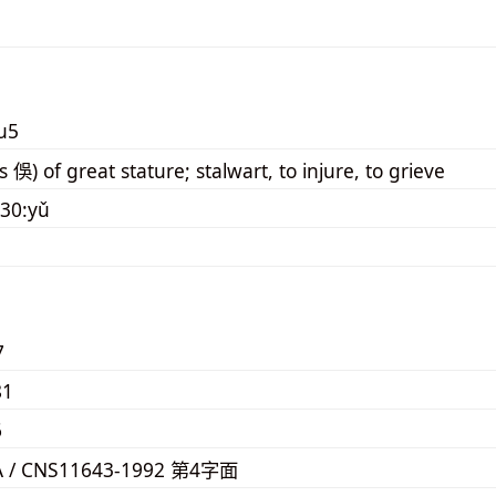
u5
 俁) of great stature; stalwart, to injure, to grieve
30:yǔ
7
81
6
A / CNS11643-1992 第4字面