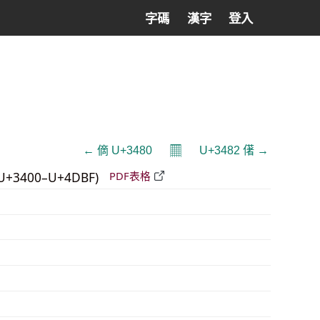
字碼
漢字
登入
𝄜
← 㒀 U+3480
U+3482 㒂 →
U+3400–U+4DBF)
PDF表格