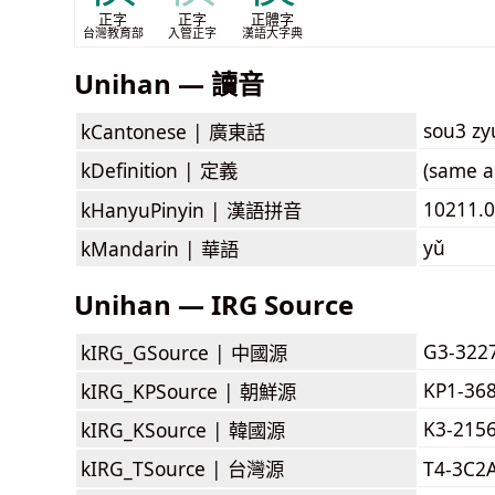
正字
正字
正體字
台灣教育部
入管正字
漢語大字典
Unihan — 讀音
sou3 zy
kCantonese |
廣東話
kDefinition |
定義
(same as
10211.0
kHanyuPinyin |
漢語拼音
yǔ
kMandarin |
華語
Unihan — IRG Source
G3-322
kIRG_GSource |
中國源
KP1-36
kIRG_KPSource |
朝鮮源
K3-215
kIRG_KSource |
韓國源
kIRG_TSource |
台灣源
T4-3C2