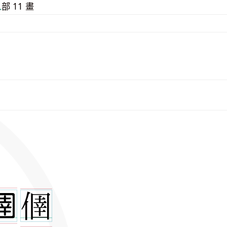
⼈
部 11 畫