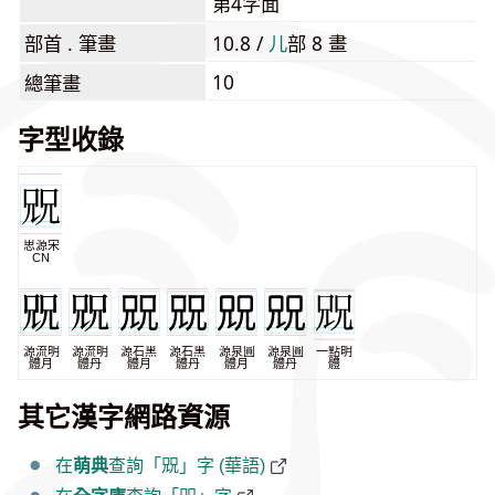
第4字面
部首 . 筆畫
10.8 /
⼉
部 8 畫
10
總筆畫
字型收錄
思源宋
CN
源流明
源流明
源石黑
源石黑
源泉圓
源泉圓
一點明
體月
體丹
體月
體丹
體月
體丹
體
其它漢字網路資源
在
萌典
查詢「㒭」字 (華語)