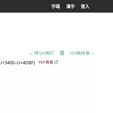
字碼
漢字
登入
𝄜
← 㘧 U+3627
U+3629 㘩 →
U+3400–U+4DBF)
PDF表格