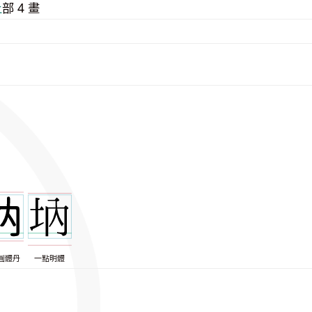
⼟
部 4 畫
圓體丹
一點明體