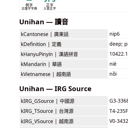
例字
正字
古僮字字典
入管正字
Unihan — 讀音
nip6
kCantonese |
廣東話
deep; p
kDefinition |
定義
10422.1
kHanyuPinyin |
漢語拼音
niè
kMandarin |
華語
nồi
kVietnamese |
越南語
Unihan — IRG Source
G3-336
kIRG_GSource |
中國源
kIRG_TSource |
台灣源
T4-235
V0-343
kIRG_VSource |
越南源