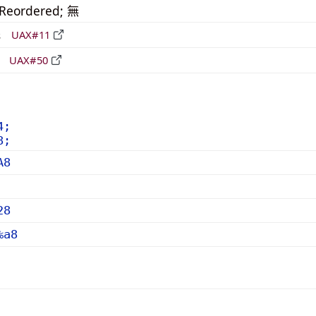
_Reordered; 無
形
UAX#11
立
UAX#50
4;
8;
A8
28
%a8