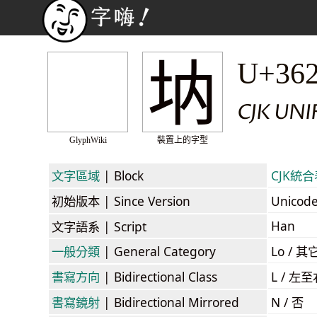
㘨
U+36
CJK UN
GlyphWiki
裝置上的字型
文字區域
| Block
CJK統合表
初始版本
| Since Version
Unicod
Han
文字語系
| Script
一般分類
| General Category
Lo / 其它
書寫方向
| Bidirectional Class
L / 左
書寫鏡射
| Bidirectional Mirrored
N / 否