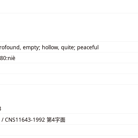
rofound, empty; hollow, quite; peaceful
80:niè
8
F / CNS11643-1992 第4字面
2