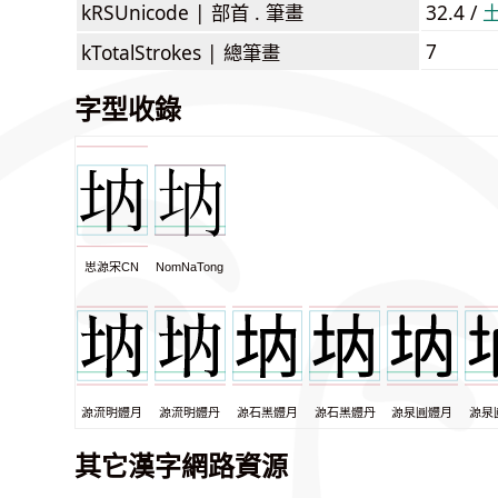
kRSUnicode |
部首 . 筆畫
32.4 /
7
kTotalStrokes |
總筆畫
字型收錄
思源宋CN
NomNaTong
源流明體月
源流明體丹
源石黑體月
源石黑體丹
源泉圓體月
源泉
其它漢字網路資源