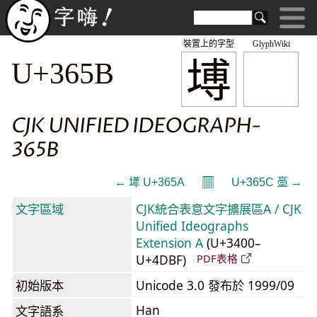
裝置上的字型
GlyphWiki
㙛
U+365B
CJK UNIFIED IDEOGRAPH-
365B
𝄜
← 㙚 U+365A
U+365C 㙜 →
文字區域
CJK統合表意文字擴展區A / CJK
Unified Ideographs
Extension A
(U+3400–
U+4DBF)
PDF表格
初始版本
Unicode 3.0 發布於 1999/09
Han
文字語系