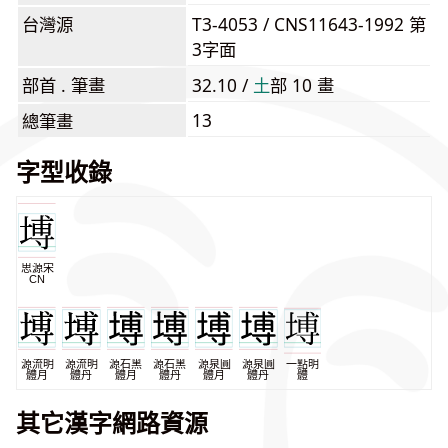
台灣源
T3-4053 / CNS11643-1992 第
3字面
部首 . 筆畫
32.10 /
⼟
部 10 畫
13
總筆畫
字型收錄
思源宋
CN
源流明
源流明
源石黑
源石黑
源泉圓
源泉圓
一點明
體月
體丹
體月
體丹
體月
體丹
體
其它漢字網路資源