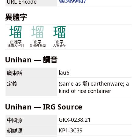
URL Encode
%e3%99%a7
異體字
塯
塯
璢
正體字
正字
正字
漢語大字典
台灣教育部
入管正字
Unihan — 讀音
lau6
廣東話
定義
(same as 塯) earthenware; a
kind of rice container
Unihan — IRG Source
GKX-0238.21
中國源
KP1-3C39
朝鮮源