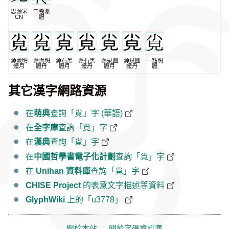
思源宋
崇羲篆
CN
體
源流明
源流明
源石黑
源石黑
源泉圓
源泉圓
一點明
體月
體丹
體月
體丹
體月
體丹
體
其它漢字網路資源
在
萌典
查詢「㝸」字 (華語)
在
全字庫
查詢「㝸」字
在
漢典
查詢「㝸」字
在
中國哲學書電子化計劃
查詢「㝸」字
在
Unihan 資料庫
查詢「㝸」字
CHISE Project
的表意文字描述等資料
GlyphWiki
上的「u3778」
關於本站
｜
關於字碼資料庫