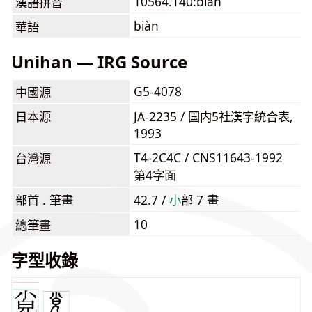
10564.140:biàn
漢語拼音
biàn
華語
Unihan — IRG Source
G5-4078
中國源
日本源
JA-2235 / 国内5社漢字統合表,
1993
T4-2C4C / CNS11643-1992
台灣源
第4字面
部首 . 筆畫
42.7 /
⼩
部 7 畫
10
總筆畫
字型收錄