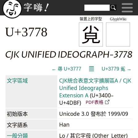
裝置上的字型
GlyphWiki
㝸
U+3778
CJK UNIFIED IDEOGRAPH-3778
𝄜
← 㝷 U+3777
U+3779 㝹 →
文字區域
CJK統合表意文字擴展區A / CJK
Unified Ideographs
Extension A
(U+3400–
U+4DBF)
PDF表格
初始版本
Unicode 3.0 發布於 1999/09
Han
文字語系
一般分類
Lo / 其它字母 (Other_Letter)