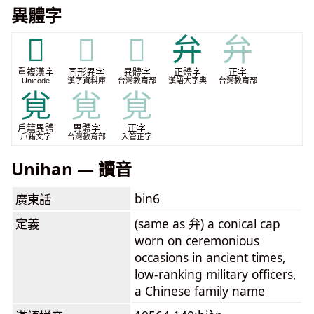
異體字
𡭪
𡭪
𡭪
弁
弁
重複漢字
同形異字
異體字
正體字
正字
Unicode
漢字資料庫
台灣教育部
漢語大字典
台灣教育部
覍
覍
覍
戶籍異體
異體字
正字
戶籍文字
台灣教育部
入管正字
Unihan — 讀音
bin6
廣東話
定義
(same as 弁) a conical cap
worn on ceremonious
occasions in ancient times,
low-ranking military officers,
a Chinese family name