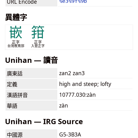
URL Encode
%e3%9f%9b
異體字
嵌
箝
正字
正字
台灣教育部
入管正字
Unihan — 讀音
zan2 zan3
廣東話
high and steep; lofty
定義
10777.030:zàn
漢語拼音
zàn
華語
Unihan — IRG Source
G5-3B3A
中國源