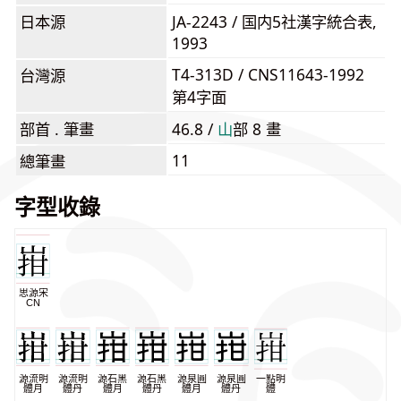
日本源
JA-2243 / 国内5社漢字統合表,
1993
T4-313D / CNS11643-1992
台灣源
第4字面
部首 . 筆畫
46.8 /
⼭
部 8 畫
11
總筆畫
字型收錄
思源宋
CN
源流明
源流明
源石黑
源石黑
源泉圓
源泉圓
一點明
體月
體丹
體月
體丹
體月
體丹
體