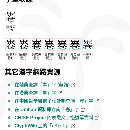
思源宋
CN
源流明
源流明
源石黑
源石黑
源泉圓
源泉圓
一點明
體月
體丹
體月
體丹
體月
體丹
體
其它漢字網路資源
在
萌典
查詢「㟡」字 (華語)
在
漢典
查詢「㟡」字
在
中國哲學書電子化計劃
查詢「㟡」字
在
Unihan 資料庫
查詢「㟡」字
CHISE Project
的表意文字描述等資料
GlyphWiki
上的「u37e1」