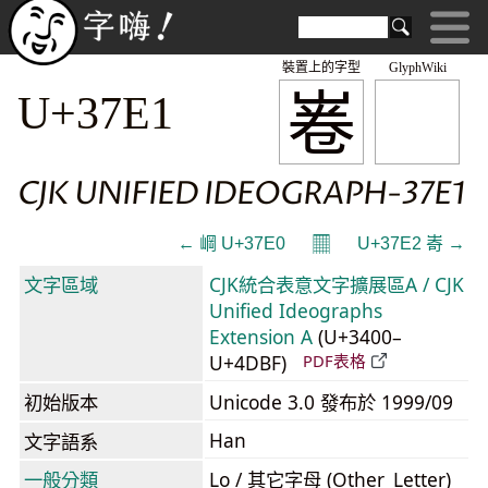
裝置上的字型
GlyphWiki
㟡
U+37E1
CJK UNIFIED IDEOGRAPH-37E1
𝄜
← 㟠 U+37E0
U+37E2 㟢 →
文字區域
CJK統合表意文字擴展區A / CJK
Unified Ideographs
Extension A
(U+3400–
U+4DBF)
PDF表格
初始版本
Unicode 3.0 發布於 1999/09
Han
文字語系
一般分類
Lo / 其它字母 (Other_Letter)