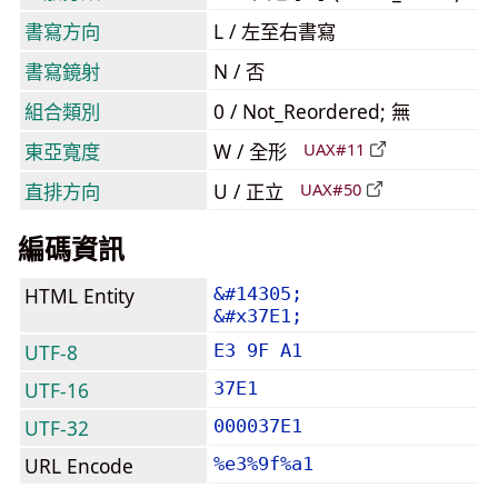
書寫方向
L / 左至右書寫
書寫鏡射
N / 否
組合類別
0 / Not_Reordered; 無
東亞寬度
W / 全形
UAX#11
直排方向
U / 正立
UAX#50
編碼資訊
HTML Entity
&#14305;
&#x37E1;
UTF-8
E3 9F A1
UTF-16
37E1
UTF-32
000037E1
URL Encode
%e3%9f%a1