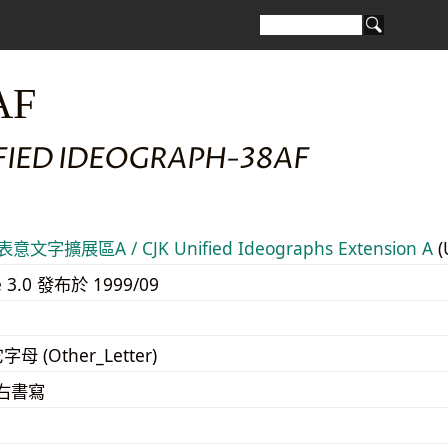
AF
IFIED IDEOGRAPH-38AF
意文字擴展區A / CJK Unified Ideographs Extension A
(
e 3.0 發布於 1999/09
字母 (Other_Letter)
至右書寫