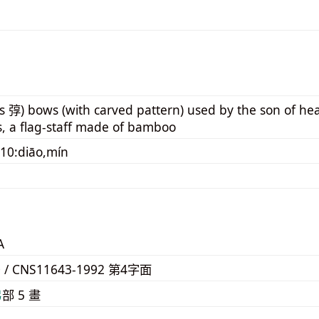
s 弴) bows (with carved pattern) used by the son of hea
, a flag-staff made of bamboo
10:diāo,mín
A
0 / CNS11643-1992 第4字面
⼸
部 5 畫