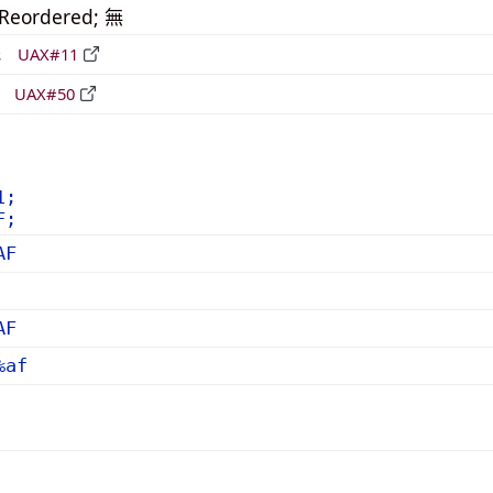
_Reordered; 無
形
UAX#11
立
UAX#50
1;
F;
AF
AF
%af