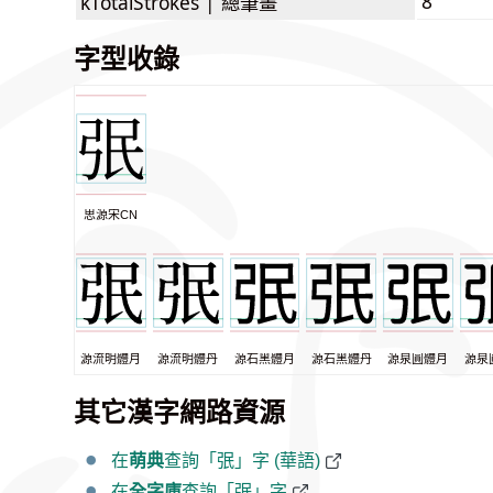
8
kTotalStrokes |
總筆畫
字型收錄
思源宋CN
源流明體月
源流明體丹
源石黑體月
源石黑體丹
源泉圓體月
源泉
其它漢字網路資源
在
萌典
查詢「㢯」字 (華語)
在
全字庫
查詢「㢯」字