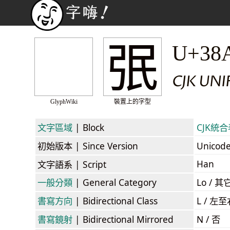
㢯
U+38
CJK UN
GlyphWiki
裝置上的字型
文字區域
| Block
CJK統合表
初始版本
| Since Version
Unicod
Han
文字語系
| Script
一般分類
| General Category
Lo / 其它
書寫方向
| Bidirectional Class
L / 左
書寫鏡射
| Bidirectional Mirrored
N / 否