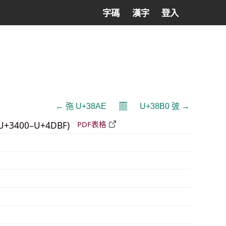
字碼
漢字
登入
𝄜
← 㢮 U+38AE
U+38B0 㢰 →
U+3400–U+4DBF)
PDF表格