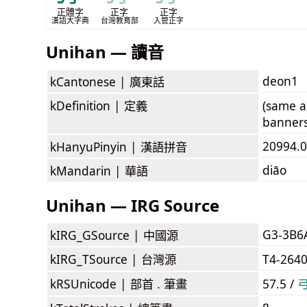
正體字
正字
正字
漢語大字典
台灣教育部
入管正字
Unihan — 讀音
deon1
kCantonese |
廣東話
kDefinition |
定義
(same a
banners
20994.0
kHanyuPinyin |
漢語拼音
diāo
kMandarin |
華語
Unihan — IRG Source
G3-3B6
kIRG_GSource |
中國源
kIRG_TSource |
台灣源
T4-264
kRSUnicode |
部首 . 筆畫
57.5 /