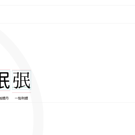
圓體丹
一點明體