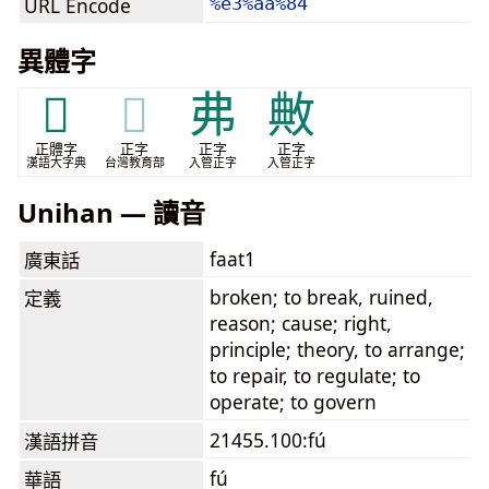
URL Encode
%e3%aa%84
異體字
𣀣
𣀣
弗
敟
正體字
正字
正字
正字
漢語大字典
台灣教育部
入管正字
入管正字
Unihan — 讀音
faat1
廣東話
broken; to break, ruined,
定義
reason; cause; right,
principle; theory, to arrange;
to repair, to regulate; to
operate; to govern
21455.100:fú
漢語拼音
fú
華語