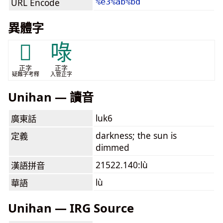
URL Encode
%e3%ab%bd
異體字
𣇨
㖨
正字
正字
疑難字考釋
入管正字
Unihan — 讀音
luk6
廣東話
darkness; the sun is
定義
dimmed
21522.140:lù
漢語拼音
lù
華語
Unihan — IRG Source