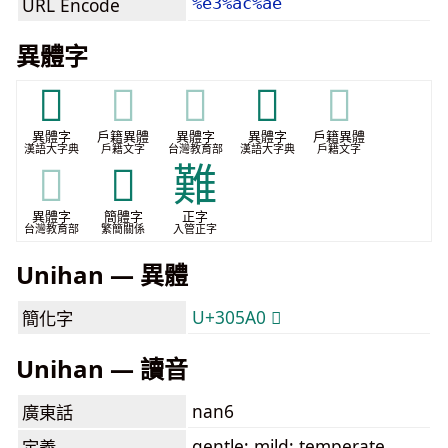
URL Encode
%e3%ac%ae
異體字
𣋸
𣋸
𣋸
𣌖
𣌖
異體字
戶籍異體
異體字
異體字
戶籍異體
漢語大字典
戶籍文字
台灣教育部
漢語大字典
戶籍文字
𣌖
𰖠
難
異體字
簡體字
正字
台灣教育部
繁簡關係
入管正字
Unihan — 異體
U+305A0 𰖠
簡化字
Unihan — 讀音
nan6
廣東話
gentle; mild; temperate,
定義