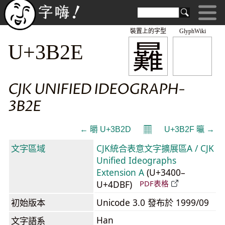
裝置上的字型
GlyphWiki
㬮
U+3B2E
CJK UNIFIED IDEOGRAPH-
3B2E
𝄜
← 㬭 U+3B2D
U+3B2F 㬯 →
文字區域
CJK統合表意文字擴展區A / CJK
Unified Ideographs
Extension A
(U+3400–
U+4DBF)
PDF表格
初始版本
Unicode 3.0 發布於 1999/09
Han
文字語系