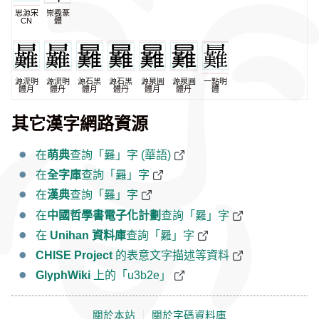
思源宋
崇羲篆
CN
體
源流明
源流明
源石黑
源石黑
源泉圓
源泉圓
一點明
體月
體丹
體月
體丹
體月
體丹
體
其它漢字網路資源
在
萌典
查詢「㬮」字 (華語)
在
全字庫
查詢「㬮」字
在
漢典
查詢「㬮」字
在
中國哲學書電子化計劃
查詢「㬮」字
在
Unihan 資料庫
查詢「㬮」字
CHISE Project
的表意文字描述等資料
GlyphWiki
上的「u3b2e」
關於本站
｜
關於字碼資料庫