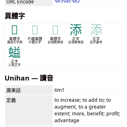
URL Encode
%e3%ac%b2
異體字
𣍙
𣍙
𣍙
添
添
異體字
戶籍異體
異體字
正字
正字
漢語大字典
戶籍文字
台灣教育部
台灣教育部
俗字叢考
螠
正字
入管正字
Unihan — 讀音
tim1
廣東話
to increase; to add to; to
定義
augment, to a greater
extent; more, benefit; profit;
advantage