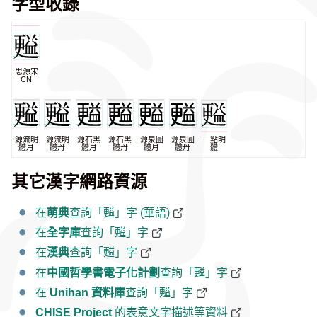
字型收錄
思源宋
CN
源流明
源流明
源石黑
源石黑
源泉圓
源泉圓
一點明
體月
體丹
體月
體丹
體月
體丹
體
其它漢字網路資源
在
萌典
查詢「㬲」字 (華語)
在
全字庫
查詢「㬲」字
在
漢典
查詢「㬲」字
在
中國哲學書電子化計劃
查詢「㬲」字
在
Unihan 資料庫
查詢「㬲」字
CHISE Project
的表意文字描述等資料