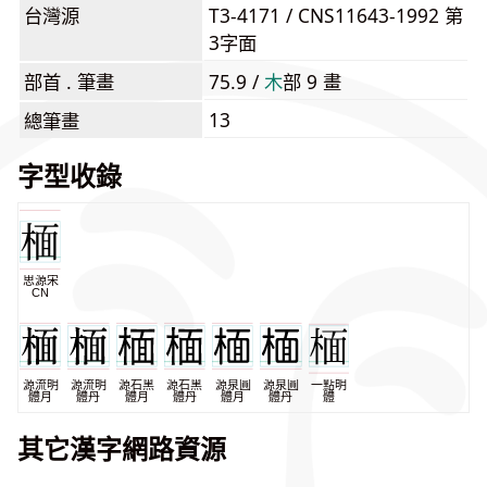
台灣源
T3-4171 / CNS11643-1992 第
3字面
部首 . 筆畫
75.9 /
⽊
部 9 畫
13
總筆畫
字型收錄
思源宋
CN
源流明
源流明
源石黑
源石黑
源泉圓
源泉圓
一點明
體月
體丹
體月
體丹
體月
體丹
體
其它漢字網路資源