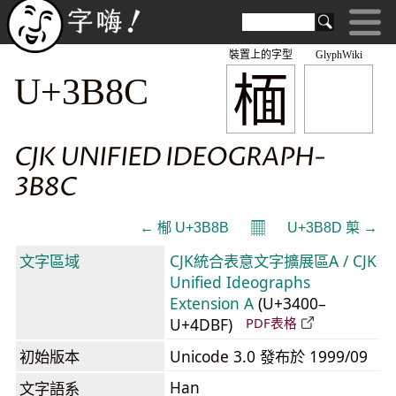
裝置上的字型
GlyphWiki
㮌
U+3B8C
CJK UNIFIED IDEOGRAPH-
3B8C
𝄜
← 㮋 U+3B8B
U+3B8D 㮍 →
文字區域
CJK統合表意文字擴展區A / CJK
Unified Ideographs
Extension A
(U+3400–
U+4DBF)
PDF表格
初始版本
Unicode 3.0 發布於 1999/09
Han
文字語系