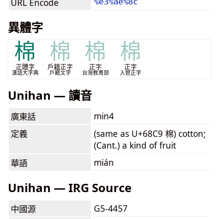
URL Encode
%e3%ae%8c
異體字
棉
棉
棉
棉
正體字
戶籍正字
正字
正字
漢語大字典
戶籍文字
台灣教育部
入管正字
Unihan — 讀音
min4
廣東話
定義
(same as U+68C9 棉) cotton;
(Cant.) a kind of fruit
mián
華語
Unihan — IRG Source
G5-4457
中國源