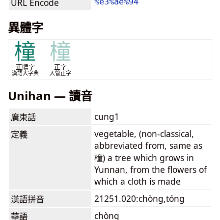
URL Encode
%e3%ae%94
異體字
橦
橦
正體字
正字
漢語大字典
入管正字
Unihan — 讀音
cung1
廣東話
vegetable, (non-classical,
定義
abbreviated from, same as
橦) a tree which grows in
Yunnan, from the flowers of
which a cloth is made
21251.020:chòng,tóng
漢語拼音
chòng
華語