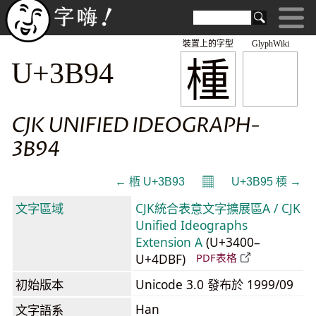
裝置上的字型
GlyphWiki
㮔
U+3B94
CJK UNIFIED IDEOGRAPH-
3B94
𝄜
← 㮓 U+3B93
U+3B95 㮕 →
文字區域
CJK統合表意文字擴展區A / CJK
Unified Ideographs
Extension A
(U+3400–
U+4DBF)
PDF表格
初始版本
Unicode 3.0 發布於 1999/09
Han
文字語系