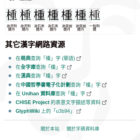
源流明
源流明
源石黑
源石黑
源泉圓
源泉圓
一點明
體月
體丹
體月
體丹
體月
體丹
體
其它漢字網路資源
在
萌典
查詢「㮔」字 (華語)
在
全字庫
查詢「㮔」字
在
漢典
查詢「㮔」字
在
中國哲學書電子化計劃
查詢「㮔」字
在
Unihan 資料庫
查詢「㮔」字
CHISE Project
的表意文字描述等資料
GlyphWiki
上的「u3b94」
關於本站
｜
關於字碼資料庫