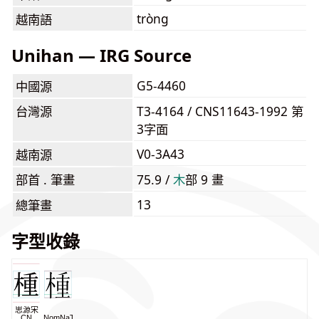
tròng
越南語
Unihan — IRG Source
G5-4460
中國源
台灣源
T3-4164 / CNS11643-1992 第
3字面
V0-3A43
越南源
部首 . 筆畫
75.9 /
⽊
部 9 畫
13
總筆畫
字型收錄
思源宋
CN
NomNaTong