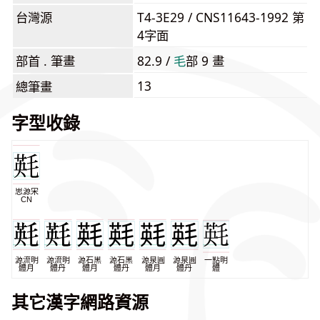
台灣源
T4-3E29 / CNS11643-1992 第
4字面
部首 . 筆畫
82.9 /
⽑
部 9 畫
13
總筆畫
字型收錄
思源宋
CN
源流明
源流明
源石黑
源石黑
源泉圓
源泉圓
一點明
體月
體丹
體月
體丹
體月
體丹
體
其它漢字網路資源