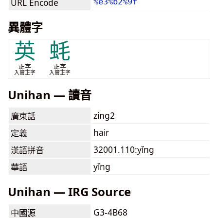
URL Encode
%e3%b2%9f
異體字
英
蚝
正字
正字
入管正字
入管正字
Unihan — 讀音
zing2
廣東話
hair
定義
32001.110:yǐng
漢語拼音
yǐng
華語
Unihan — IRG Source
G3-4B68
中國源