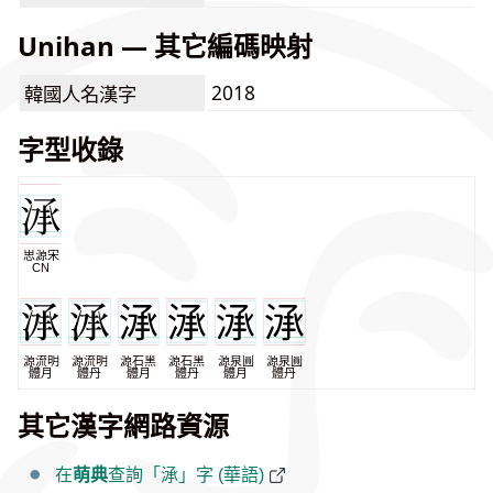
Unihan — 其它編碼映射
2018
韓國人名漢字
字型收錄
思源宋
CN
源流明
源流明
源石黑
源石黑
源泉圓
源泉圓
體月
體丹
體月
體丹
體月
體丹
其它漢字網路資源
在
萌典
查詢「㴍」字 (華語)