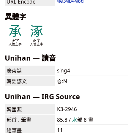
URL Encode
%e3%b4%8d
異體字
承
涿
正字
正字
入管正字
入管正字
Unihan — 讀音
sing4
廣東話
韓語諺文
승:N
Unihan — IRG Source
K3-2946
韓國源
部首 . 筆畫
85.8 /
⽔
部 8 畫
11
總筆畫