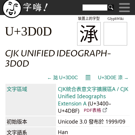
裝置上的字型
GlyphWiki
㴍
U+3D0D
CJK UNIFIED IDEOGRAPH-
3D0D
𝄜
← 㴌 U+3D0C
U+3D0E 㴎 →
文字區域
CJK統合表意文字擴展區A / CJK
Unified Ideographs
Extension A
(U+3400–
U+4DBF)
PDF表格
初始版本
Unicode 3.0 發布於 1999/09
Han
文字語系