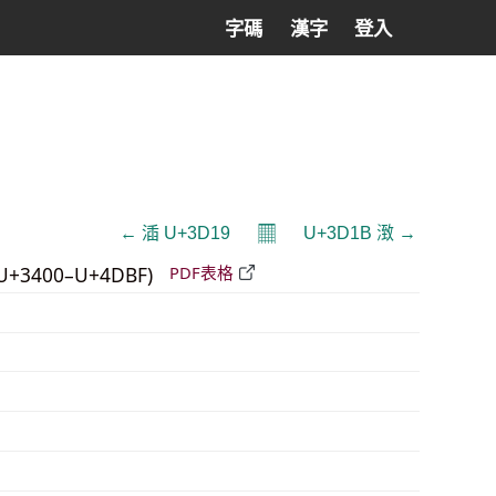
字碼
漢字
登入
𝄜
← 㴙 U+3D19
U+3D1B 㴛 →
U+3400–U+4DBF)
PDF表格