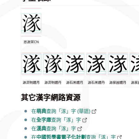
思源宋CN
源流明體月
源流明體丹
源石黑體月
源石黑體丹
源泉圓體月
源泉
其它漢字網路資源
在
萌典
查詢「㴚」字 (華語)
在
全字庫
查詢「㴚」字
在
漢典
查詢「㴚」字
在
中國哲學書電子化計劃
查詢「㴚」字