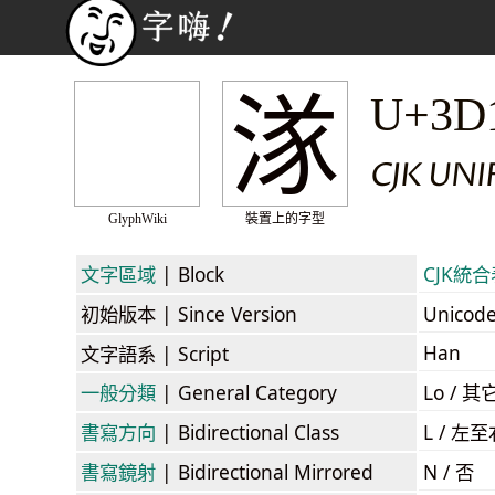
㴚
U+3D
CJK UN
GlyphWiki
裝置上的字型
文字區域
| Block
CJK統合表
初始版本
| Since Version
Unicod
Han
文字語系
| Script
一般分類
| General Category
Lo / 其它
書寫方向
| Bidirectional Class
L / 左
書寫鏡射
| Bidirectional Mirrored
N / 否