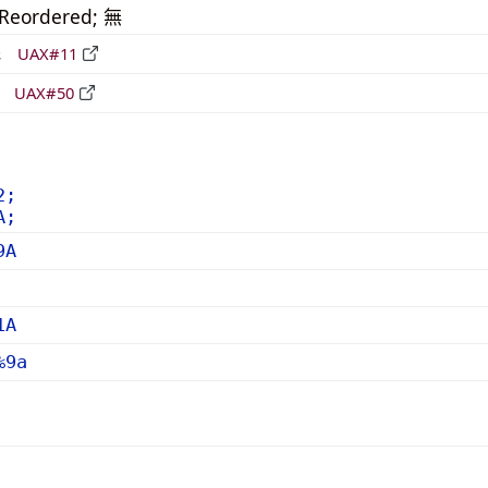
_Reordered; 無
形
UAX#11
立
UAX#50
2;
A;
9A
1A
%9a