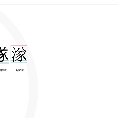
圓體丹
一點明體