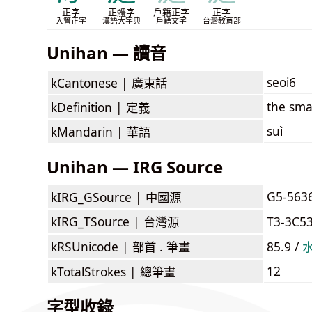
正字
正體字
戶籍正字
正字
入管正字
漢語大字典
戶籍文字
台灣教育部
Unihan — 讀音
seoi6
kCantonese |
廣東話
the smal
kDefinition |
定義
suì
kMandarin |
華語
Unihan — IRG Source
G5-563
kIRG_GSource |
中國源
kIRG_TSource |
台灣源
T3-3C5
kRSUnicode |
部首 . 筆畫
85.9 /
12
kTotalStrokes |
總筆畫
字型收錄