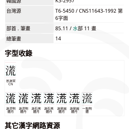
K3-2957
韓國源
台灣源
T6-5450 / CNS11643-1992 第
6字面
部首 . 筆畫
85.11 /
⽔
部 11 畫
14
總筆畫
字型收錄
思源宋
CN
源流明
源流明
源石黑
源石黑
源泉圓
源泉圓
一點明
體月
體丹
體月
體丹
體月
體丹
體
其它漢字網路資源