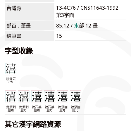
T3-4C76 / CNS11643-1992
台灣源
第3字面
部首 . 筆畫
85.12 /
⽔
部 12 畫
15
總筆畫
字型收錄
思源宋
CN
源流明
源流明
源石黑
源石黑
源泉圓
源泉圓
體月
體丹
體月
體丹
體月
體丹
其它漢字網路資源