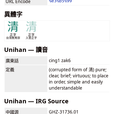
URL Encode
%e3%b5%99
異體字
清
清
正字
正字
台灣教育部
入管正字
Unihan — 讀音
cing1 zak6
廣東話
定義
(corrupted form of 清) pure;
clear, brief; virtuous; to place
in order, simple and easily
understandable
Unihan — IRG Source
GHZ-31736.01
中國源