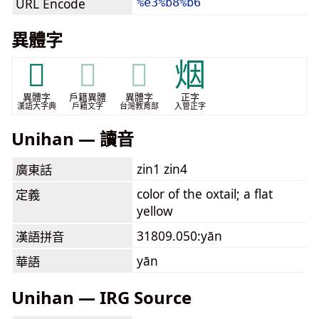
URL Encode
%e3%b8%b6
異體字
𤚕
𤚕
𤚕
烟
異體字
戶籍異體
異體字
正字
漢語大字典
戶籍文字
台灣教育部
入管正字
Unihan — 讀音
zin1 zin4
廣東話
color of the oxtail; a flat
定義
yellow
31809.050:yān
漢語拼音
yān
華語
Unihan — IRG Source