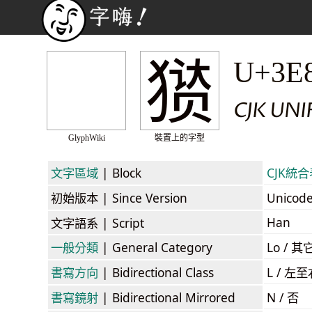
㺆
U+3E
CJK UN
GlyphWiki
裝置上的字型
文字區域
| Block
CJK統合表
初始版本
| Since Version
Unicod
Han
文字語系
| Script
一般分類
| General Category
Lo / 其它
書寫方向
| Bidirectional Class
L / 左
書寫鏡射
| Bidirectional Mirrored
N / 否