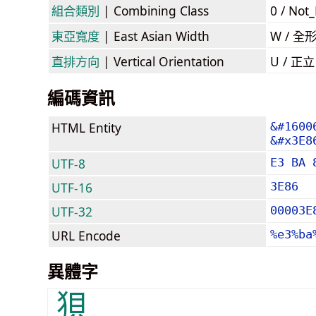
組合類別
| Combining Class
0 / Not
東亞寬度
| East Asian Width
W / 全
直排方向
| Vertical Orientation
U / 正
編碼資訊
HTML Entity
&#1600
&#x3E8
UTF-8
E3 BA 
UTF-16
3E86
UTF-32
00003E
URL Encode
%e3%ba
異體字
狽