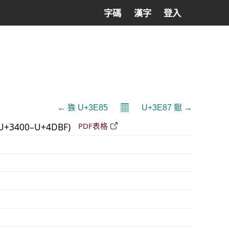
字碼
漢字
登入
𝄜
← 㺅 U+3E85
U+3E87 㺇 →
U+3400–U+4DBF)
PDF表格