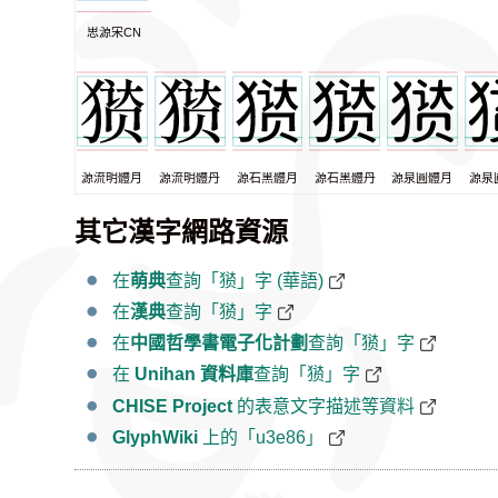
思源宋CN
源流明體月
源流明體丹
源石黑體月
源石黑體丹
源泉圓體月
源泉
其它漢字網路資源
在
萌典
查詢「㺆」字 (華語)
在
漢典
查詢「㺆」字
在
中國哲學書電子化計劃
查詢「㺆」字
在
Unihan 資料庫
查詢「㺆」字
CHISE Project
的表意文字描述等資料
GlyphWiki
上的「u3e86」