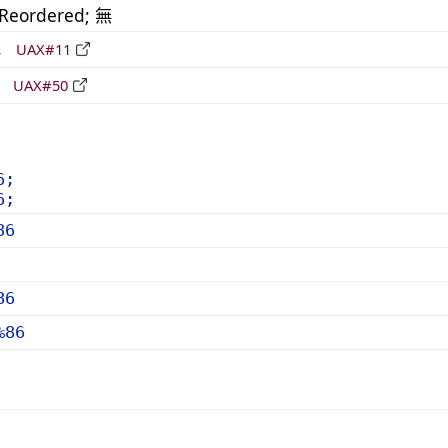
_Reordered; 無
形
UAX#11
立
UAX#50
6;
6;
86
86
%86