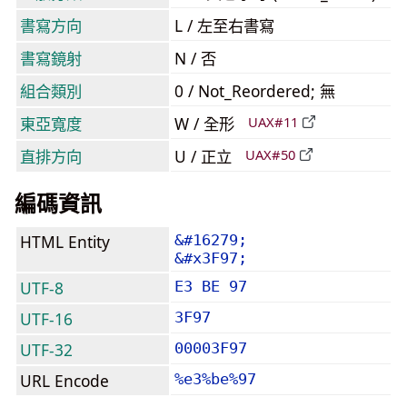
書寫方向
L / 左至右書寫
書寫鏡射
N / 否
組合類別
0 / Not_Reordered; 無
東亞寬度
W / 全形
UAX#11
直排方向
U / 正立
UAX#50
編碼資訊
HTML Entity
&#16279;
&#x3F97;
UTF-8
E3 BE 97
UTF-16
3F97
UTF-32
00003F97
URL Encode
%e3%be%97