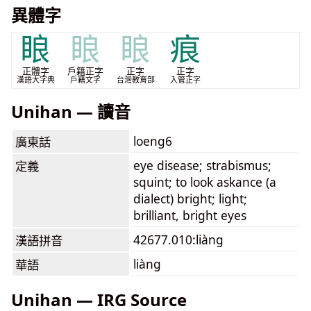
異體字
䀶
䀶
䀶
痕
正體字
戶籍正字
正字
正字
漢語大字典
戶籍文字
台灣教育部
入管正字
Unihan — 讀音
loeng6
廣東話
eye disease; strabismus;
定義
squint; to look askance (a
dialect) bright; light;
brilliant, bright eyes
42677.010:liàng
漢語拼音
liàng
華語
Unihan — IRG Source