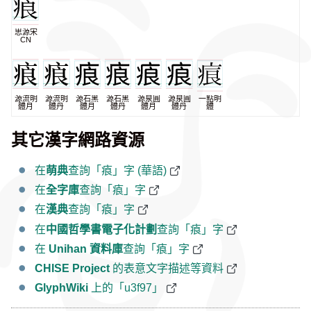
思源宋
CN
源流明
源流明
源石黑
源石黑
源泉圓
源泉圓
一點明
體月
體丹
體月
體丹
體月
體丹
體
其它漢字網路資源
在
萌典
查詢「㾗」字 (華語)
在
全字庫
查詢「㾗」字
在
漢典
查詢「㾗」字
在
中國哲學書電子化計劃
查詢「㾗」字
在
Unihan 資料庫
查詢「㾗」字
CHISE Project
的表意文字描述等資料
GlyphWiki
上的「u3f97」