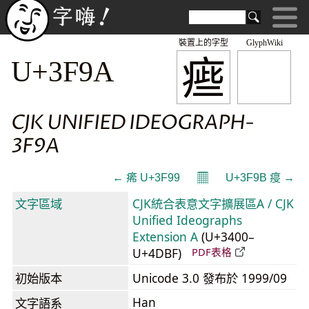
裝置上的字型
GlyphWiki
㾚
U+3F9A
CJK UNIFIED IDEOGRAPH-
3F9A
𝄜
← 㾙 U+3F99
U+3F9B 㾛 →
文字區域
CJK統合表意文字擴展區A / CJK
Unified Ideographs
Extension A
(U+3400–
U+4DBF)
PDF表格
初始版本
Unicode 3.0 發布於 1999/09
Han
文字語系