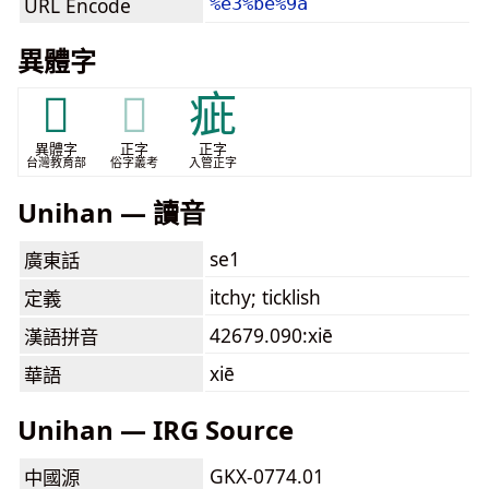
URL Encode
%e3%be%9a
異體字
𤺎
𤺎
疵
異體字
正字
正字
台灣教育部
俗字叢考
入管正字
Unihan — 讀音
se1
廣東話
itchy; ticklish
定義
42679.090:xiē
漢語拼音
xiē
華語
Unihan — IRG Source
GKX-0774.01
中國源