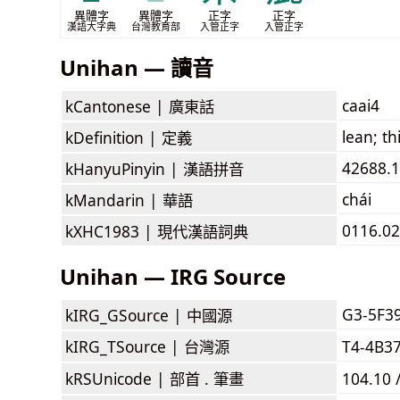
異體字
異體字
正字
正字
漢語大字典
台灣教育部
入管正字
入管正字
Unihan — 讀音
caai4
kCantonese |
廣東話
lean; th
kDefinition |
定義
42688.1
kHanyuPinyin |
漢語拼音
chái
kMandarin |
華語
0116.02
kXHC1983 |
現代漢語詞典
Unihan — IRG Source
G3-5F3
kIRG_GSource |
中國源
kIRG_TSource |
台灣源
T4-4B3
kRSUnicode |
部首 . 筆畫
104.10 