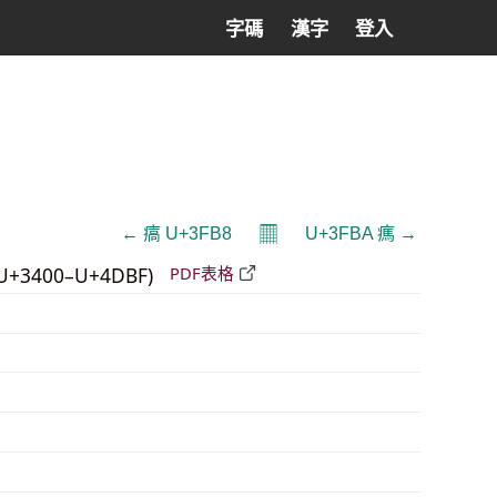
字碼
漢字
登入
𝄜
← 㾸 U+3FB8
U+3FBA 㾺 →
U+3400–U+4DBF)
PDF表格