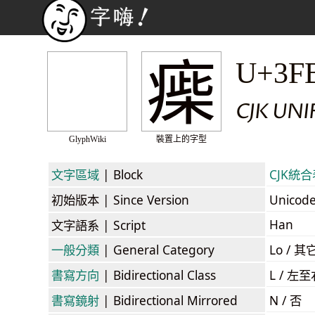
㾹
U+3F
CJK UNI
GlyphWiki
裝置上的字型
文字區域
| Block
CJK統合表
初始版本
| Since Version
Unicod
Han
文字語系
| Script
一般分類
| General Category
Lo / 其它
書寫方向
| Bidirectional Class
L / 左
書寫鏡射
| Bidirectional Mirrored
N / 否