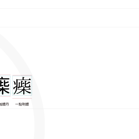
圓體丹
一點明體