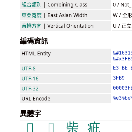
組合類別
| Combining Class
0 / Not
東亞寬度
| East Asian Width
W / 全
直排方向
| Vertical Orientation
U / 正
編碼資訊
HTML Entity
&#1631
&#x3FB
UTF-8
E3 BE 
UTF-16
3FB9
UTF-32
00003F
URL Encode
%e3%be
異體字
𤸍
𤸍
柴
疵