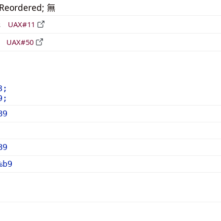
_Reordered; 無
形
UAX#11
立
UAX#50
3;
9;
B9
B9
%b9