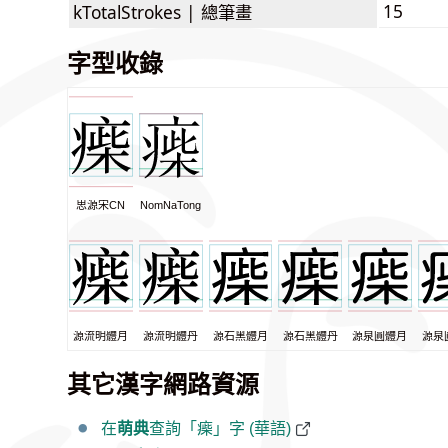
15
kTotalStrokes |
總筆畫
字型收錄
思源宋CN
NomNaTong
源流明體月
源流明體丹
源石黑體月
源石黑體丹
源泉圓體月
源泉
其它漢字網路資源
在
萌典
查詢「㾹」字 (華語)