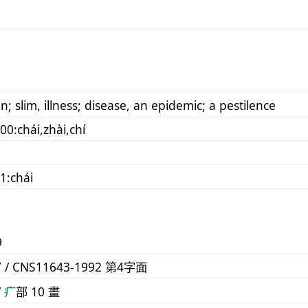
in; slim, illness; disease, an epidemic; a pestilence
00:chái,zhài,chí
1:chái
9
7 / CNS11643-1992 第4字面
/
⽧
部 10 畫