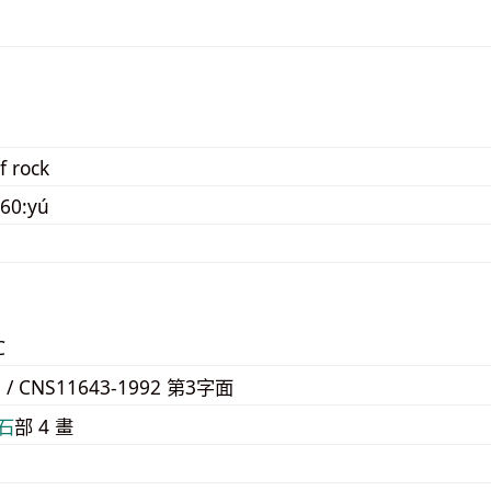
f rock
60:yú
C
8 / CNS11643-1992 第3字面
⽯
部 4 畫