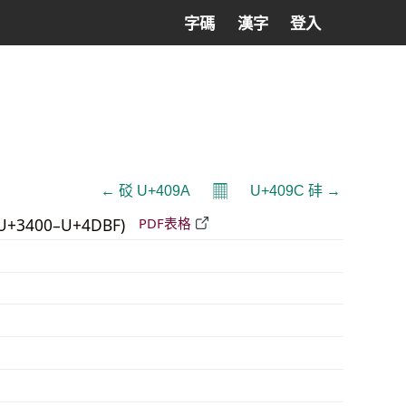
字碼
漢字
登入
𝄜
← 䂚 U+409A
U+409C 䂜 →
U+3400–U+4DBF)
PDF表格