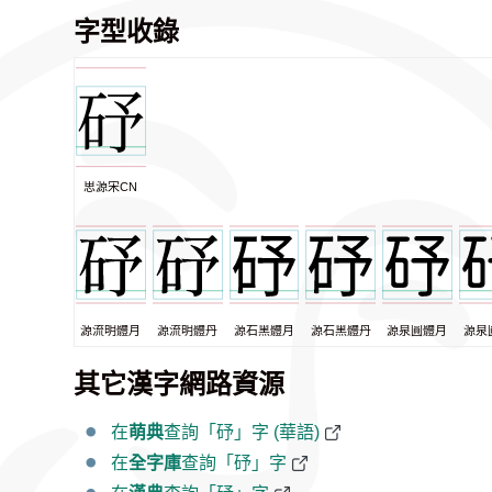
字型收錄
思源宋CN
源流明體月
源流明體丹
源石黑體月
源石黑體丹
源泉圓體月
源泉
其它漢字網路資源
在
萌典
查詢「䂛」字 (華語)
在
全字庫
查詢「䂛」字