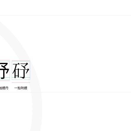
圓體丹
一點明體