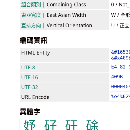
組合類別
| Combining Class
0 / Not
東亞寬度
| East Asian Width
W / 全
直排方向
| Vertical Orientation
U / 正
編碼資訊
HTML Entity
&#1653
&#x409
UTF-8
E4 82 
UTF-16
409B
UTF-32
000040
URL Encode
%e4%82
異體字
妤
矷
矸
硢