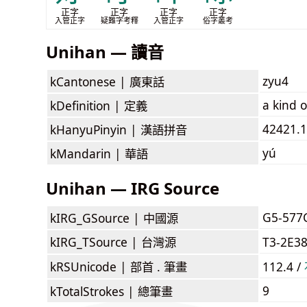
正字
正字
正字
正字
入管正字
疑難字考釋
入管正字
俗字叢考
Unihan — 讀音
zyu4
kCantonese |
廣東話
a kind o
kDefinition |
定義
42421.1
kHanyuPinyin |
漢語拼音
yú
kMandarin |
華語
Unihan — IRG Source
G5-577
kIRG_GSource |
中國源
kIRG_TSource |
台灣源
T3-2E3
kRSUnicode |
部首 . 筆畫
112.4 /
9
kTotalStrokes |
總筆畫