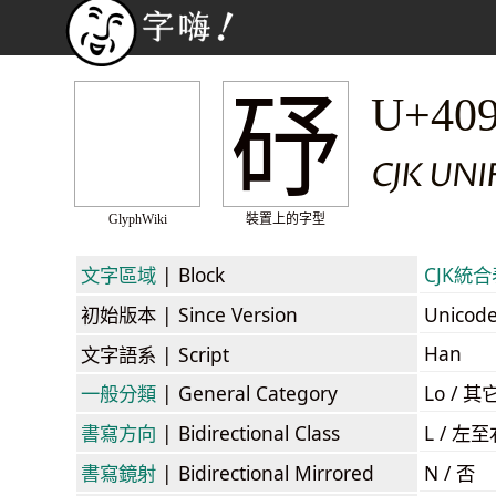
䂛
U+40
CJK UN
GlyphWiki
裝置上的字型
文字區域
| Block
CJK統合表
初始版本
| Since Version
Unicod
Han
文字語系
| Script
一般分類
| General Category
Lo / 其它
書寫方向
| Bidirectional Class
L / 左
書寫鏡射
| Bidirectional Mirrored
N / 否