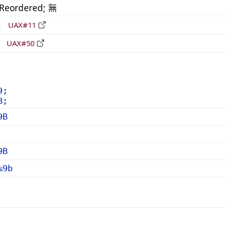
_Reordered; 無
形
UAX#11
立
UAX#50
9;
B;
9B
9B
%9b