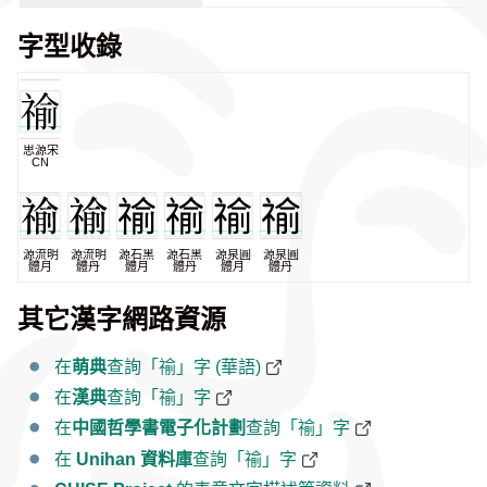
字型收錄
思源宋
CN
源流明
源流明
源石黑
源石黑
源泉圓
源泉圓
體月
體丹
體月
體丹
體月
體丹
其它漢字網路資源
在
萌典
查詢「䄖」字 (華語)
在
漢典
查詢「䄖」字
在
中國哲學書電子化計劃
查詢「䄖」字
在
Unihan 資料庫
查詢「䄖」字