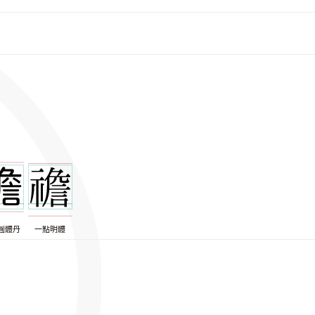
圓體丹
一點明體