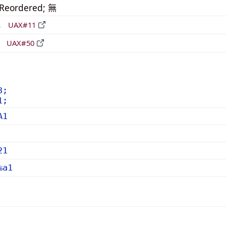
_Reordered; 無
形
UAX#11
立
UAX#50
3;
1;
A1
21
%a1