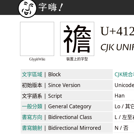
䄡
U+41
CJK UNI
GlyphWiki
裝置上的字型
文字區域
| Block
CJK統合表
初始版本
| Since Version
Unicod
Han
文字語系
| Script
一般分類
| General Category
Lo / 其它
書寫方向
| Bidirectional Class
L / 左
書寫鏡射
| Bidirectional Mirrored
N / 否