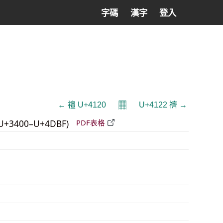
字碼
漢字
登入
𝄜
← 䄠 U+4120
U+4122 䄢 →
U+3400–U+4DBF)
PDF表格