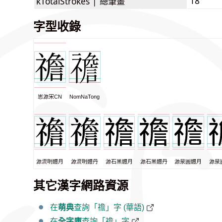
18
kTotalStrokes |
總筆畫
字型收錄
思源宋CN
NomNaTong
源流明體月
源流明體丹
源石黑體月
源石黑體丹
源泉圓體月
源泉
其它漢字網路資源
在
萌典
查詢「䄡」字 (華語)
在
全字庫
查詢「䄡」字