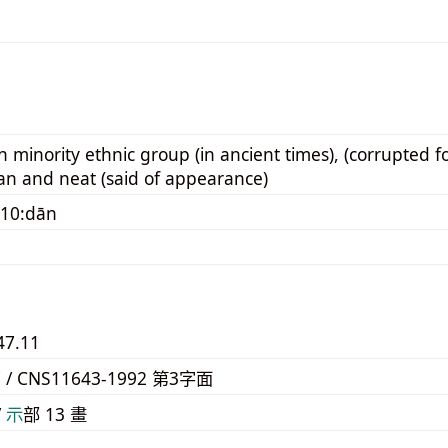
n minority ethnic group (in ancient times), (corrupted f
ean and neat (said of appearance)
110:dān
47.11
7 / CNS11643-1992 第3字面
/
⽰
部 13 畫