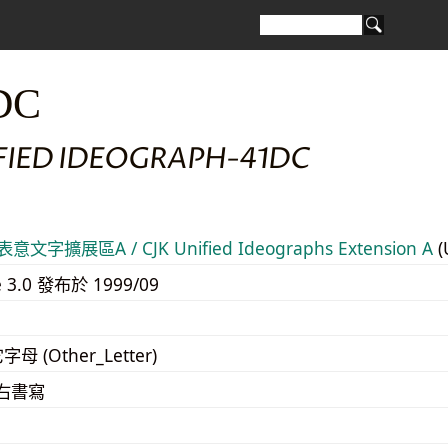
DC
IFIED IDEOGRAPH-41DC
意文字擴展區A / CJK Unified Ideographs Extension A
(
e 3.0 發布於 1999/09
字母 (Other_Letter)
至右書寫