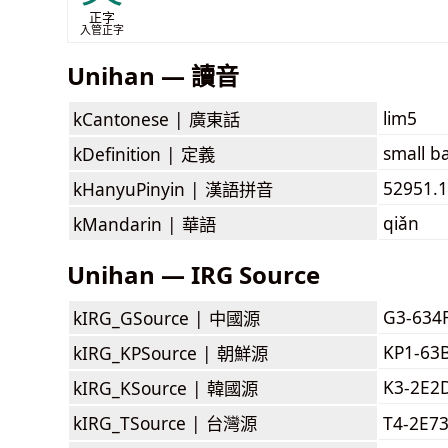
正字
入管正字
Unihan — 讀音
lim5
kCantonese |
廣東話
small b
kDefinition |
定義
52951.1
kHanyuPinyin |
漢語拼音
qiǎn
kMandarin |
華語
Unihan — IRG Source
G3-634
kIRG_GSource |
中國源
KP1-63
kIRG_KPSource |
朝鮮源
K3-2E2
kIRG_KSource |
韓國源
kIRG_TSource |
台灣源
T4-2E7