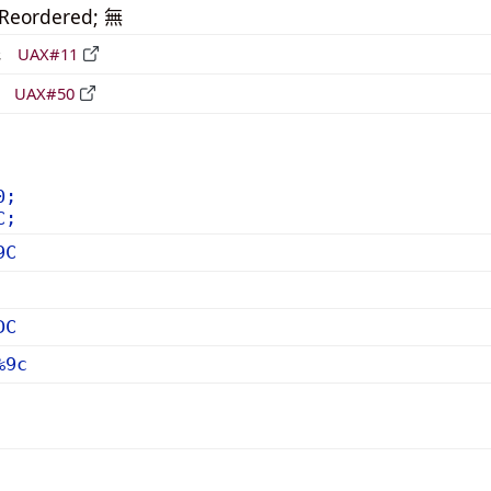
_Reordered; 無
形
UAX#11
立
UAX#50
0;
C;
9C
DC
%9c