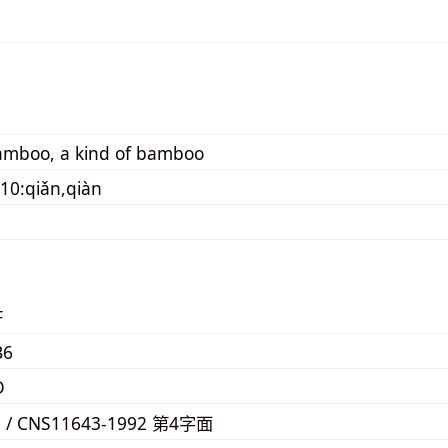
amboo, a kind of bamboo
10:qiǎn,qiàn
F
B6
D
3 / CNS11643-1992 第4字面