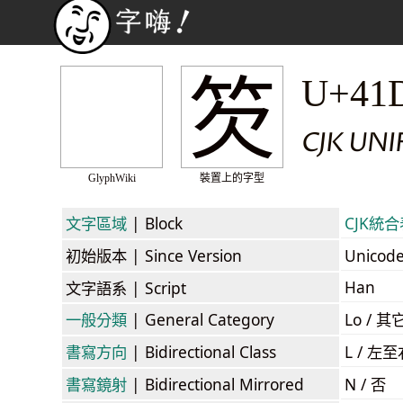
䇜
U+41
CJK UN
GlyphWiki
裝置上的字型
文字區域
| Block
CJK統合表
初始版本
| Since Version
Unicod
Han
文字語系
| Script
一般分類
| General Category
Lo / 其它
書寫方向
| Bidirectional Class
L / 左
書寫鏡射
| Bidirectional Mirrored
N / 否