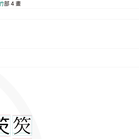
⽵
部 4 畫