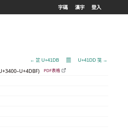
字碼
漢字
登入
𝄜
← 䇛 U+41DB
U+41DD 䇝 →
U+3400–U+4DBF)
PDF表格