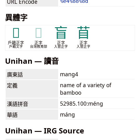
URL Encode
%e4%88%8d
異體字
𥭮
𥭮
盲
苜
戶籍正字
正字
正字
正字
戶籍文字
台灣教育部
入管正字
入管正字
Unihan — 讀音
mang4
廣東話
name of a variety of
定義
bamboo
52985.100:méng
漢語拼音
máng
華語
Unihan — IRG Source