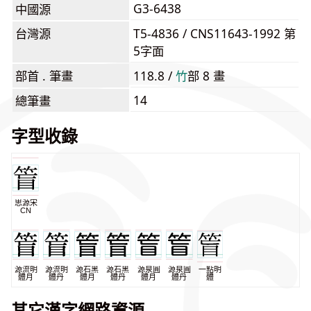
G3-6438
中國源
台灣源
T5-4836 / CNS11643-1992 第
5字面
部首 . 筆畫
118.8 /
⽵
部 8 畫
14
總筆畫
字型收錄
思源宋
CN
源流明
源流明
源石黑
源石黑
源泉圓
源泉圓
一點明
體月
體丹
體月
體丹
體月
體丹
體
其它漢字網路資源