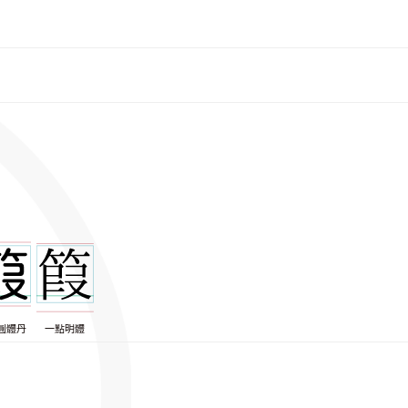
圓體丹
一點明體