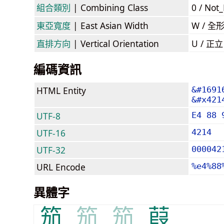
組合類別
| Combining Class
0 / Not
東亞寬度
| East Asian Width
W / 全
直排方向
| Vertical Orientation
U / 正
編碼資訊
HTML Entity
&#1691
&#x421
UTF-8
E4 88 
UTF-16
4214
UTF-32
000042
URL Encode
%e4%88
異體字
笳
笳
笳
葭