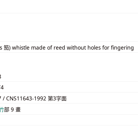
s 笳) whistle made of reed without holes for fingering
8
74
7 / CNS11643-1992 第3字面
⽵
部 9 畫