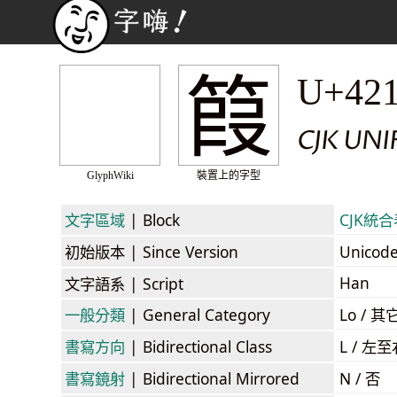
䈔
U+42
CJK UNI
GlyphWiki
裝置上的字型
文字區域
| Block
CJK統合表
初始版本
| Since Version
Unicod
Han
文字語系
| Script
一般分類
| General Category
Lo / 其它
書寫方向
| Bidirectional Class
L / 左
書寫鏡射
| Bidirectional Mirrored
N / 否