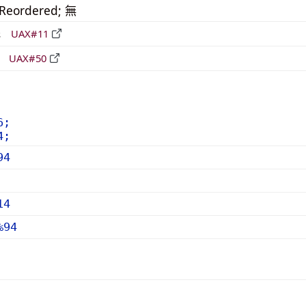
_Reordered; 無
形
UAX#11
立
UAX#50
6;
4;
94
14
%94