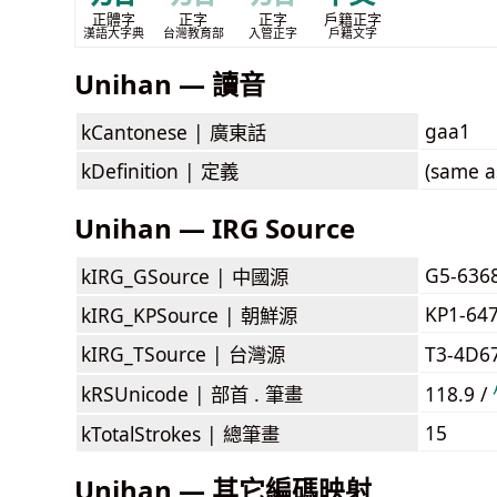
正體字
正字
正字
戶籍正字
漢語大字典
台灣教育部
入管正字
戶籍文字
Unihan — 讀音
gaa1
kCantonese |
廣東話
kDefinition |
定義
(same a
Unihan — IRG Source
G5-636
kIRG_GSource |
中國源
KP1-64
kIRG_KPSource |
朝鮮源
kIRG_TSource |
台灣源
T3-4D6
kRSUnicode |
部首 . 筆畫
118.9 /
15
kTotalStrokes |
總筆畫
Unihan — 其它編碼映射