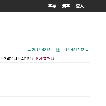
字碼
漢字
登入
𝄜
← 䈓 U+4213
U+4215 䈕 →
U+3400–U+4DBF)
PDF表格