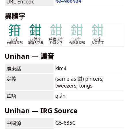
URL Encode
%e4%88%a4
異體字
箝
鉗
鉗
鉗
鉗
正字
正體字
戶籍正字
正字
正字
台灣教育部
漢語大字典
戶籍文字
台灣教育部
入管正字
Unihan — 讀音
kim4
廣東話
定義
(same as 鉗) pincers;
tweezers; tongs
qián
華語
Unihan — IRG Source
G5-635C
中國源