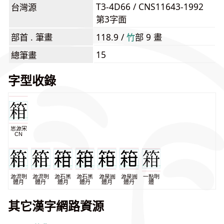
T3-4D66 / CNS11643-1992
台灣源
第3字面
部首 . 筆畫
118.9 /
⽵
部 9 畫
15
總筆畫
字型收錄
思源宋
CN
源流明
源流明
源石黑
源石黑
源泉圓
源泉圓
一點明
體月
體丹
體月
體丹
體月
體丹
體
其它漢字網路資源