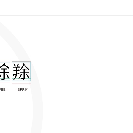
圓體丹
一點明體