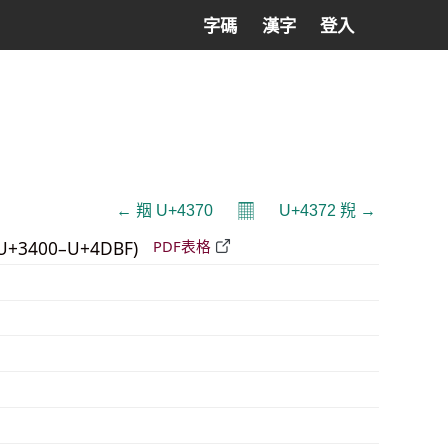
字碼
漢字
登入
𝄜
← 䍰 U+4370
U+4372 䍲 →
U+3400–U+4DBF)
PDF表格