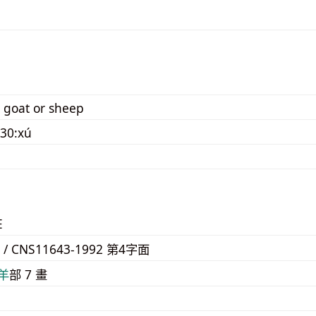
d goat or sheep
30:xú
E
6 / CNS11643-1992 第4字面
⽺
部 7 畫