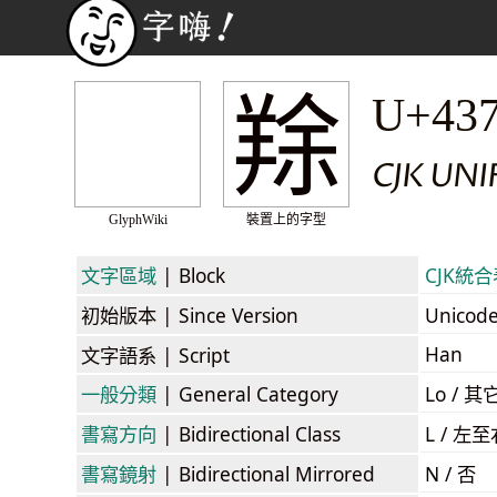
䍱
U+43
CJK UNI
GlyphWiki
裝置上的字型
文字區域
| Block
CJK統合表
初始版本
| Since Version
Unicod
Han
文字語系
| Script
一般分類
| General Category
Lo / 其它
書寫方向
| Bidirectional Class
L / 左
書寫鏡射
| Bidirectional Mirrored
N / 否