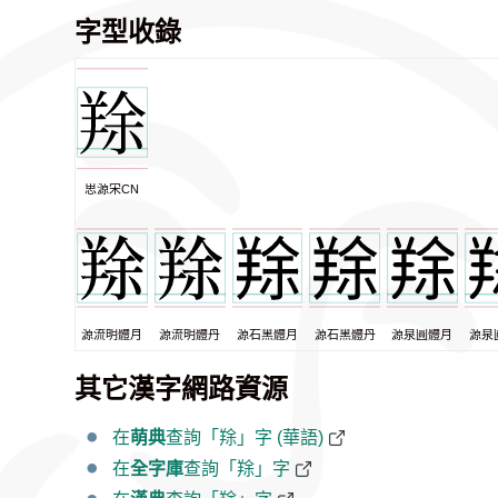
字型收錄
思源宋CN
源流明體月
源流明體丹
源石黑體月
源石黑體丹
源泉圓體月
源泉
其它漢字網路資源
在
萌典
查詢「䍱」字 (華語)
在
全字庫
查詢「䍱」字