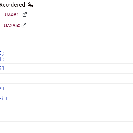
_Reordered; 無
形
UAX#11
立
UAX#50
5;
1;
B1
71
%b1