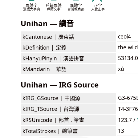
異體字
戶籍異體
異體字
正字
漢語大字典
戶籍文字
台灣教育部
入管正字
Unihan — 讀音
ceoi4
kCantonese |
廣東話
the wil
kDefinition |
定義
53134.0
kHanyuPinyin |
漢語拼音
xú
kMandarin |
華語
Unihan — IRG Source
G3-675
kIRG_GSource |
中國源
kIRG_TSource |
台灣源
T4-3F7
kRSUnicode |
部首 . 筆畫
123.7 /
13
kTotalStrokes |
總筆畫