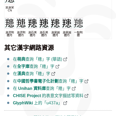
思源宋
CN
源流明
源流明
源石黑
源石黑
源泉圓
源泉圓
一點明
體月
體丹
體月
體丹
體月
體丹
體
其它漢字網路資源
在
萌典
查詢「䍺」字 (華語)
在
全字庫
查詢「䍺」字
在
漢典
查詢「䍺」字
在
中國哲學書電子化計劃
查詢「䍺」字
在
Unihan 資料庫
查詢「䍺」字
CHISE Project
的表意文字描述等資料
GlyphWiki
上的「u437a」