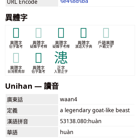
URL Encode
%e4%8d%ba
異體字
𤡟
𤡟
𤢁
𦏖
𦏖
異體字
異體字
異體字
異體字
戶籍異體
俗字叢考
疑難字考釋
疑難字考釋
漢語大字典
戶籍文字
𦏖
𧴊
漶
異體字
異體字
正字
台灣教育部
俗字叢考
入管正字
Unihan — 讀音
waan4
廣東話
a legendary goat-like beast
定義
53138.080:huàn
漢語拼音
huàn
華語