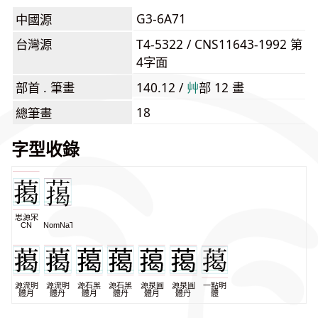
G3-6A71
中國源
台灣源
T4-5322 / CNS11643-1992 第
4字面
部首 . 筆畫
140.12 /
⾋
部 12 畫
18
總筆畫
字型收錄
思源宋
CN
NomNaTong
源流明
源流明
源石黑
源石黑
源泉圓
源泉圓
一點明
體月
體丹
體月
體丹
體月
體丹
體