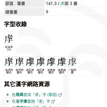
部首 . 筆畫
141.3 /
⾌
部 3 畫
9
總筆畫
字型收錄
思源宋
CN
源流明
源流明
源石黑
源石黑
源泉圓
源泉圓
一點明
體月
體丹
體月
體丹
體月
體丹
體
其它漢字網路資源
在
萌典
查詢「䖉」字 (華語)
在
全字庫
查詢「䖉」字