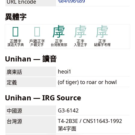
URL Encode
%e4%96%89
異體字
𧆜
𧆜
虖
虖
虖
正體字
戶籍正字
正字
正字
正字
漢語大字典
戶籍文字
台灣教育部
入管正字
疑難字考釋
Unihan — 讀音
heoi1
廣東話
(of tiger) to roar or howl
定義
Unihan — IRG Source
G3-6142
中國源
T4-2B3E / CNS11643-1992
台灣源
第4字面