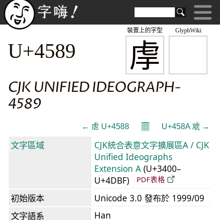
裝置上的字型
GlyphWiki
䖉
U+4589
CJK UNIFIED IDEOGRAPH-
4589
𝄜
← 䖈 U+4588
U+458A 䖊 →
文字區域
CJK統合表意文字擴展區A / CJK
Unified Ideographs
Extension A
(U+3400–
U+4DBF)
PDF表格
初始版本
Unicode 3.0 發布於 1999/09
Han
文字語系