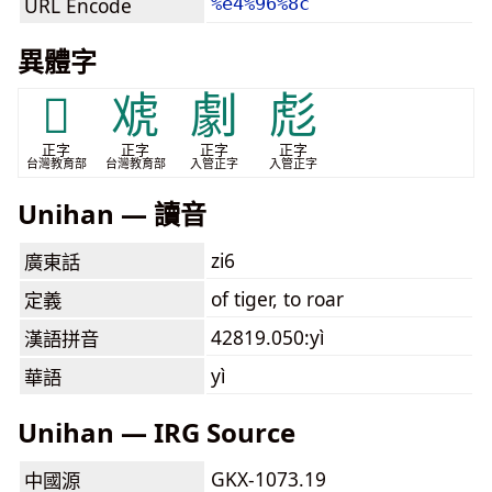
URL Encode
%e4%96%8c
異體字
𧆦
䖊
劇
彪
正字
正字
正字
正字
台灣教育部
台灣教育部
入管正字
入管正字
Unihan — 讀音
zi6
廣東話
of tiger, to roar
定義
42819.050:yì
漢語拼音
yì
華語
Unihan — IRG Source
GKX-1073.19
中國源