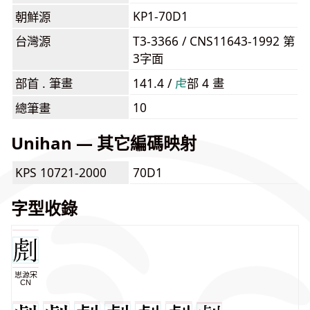
KP1-70D1
朝鮮源
台灣源
T3-3366 / CNS11643-1992 第
3字面
部首 . 筆畫
141.4 /
⾌
部 4 畫
10
總筆畫
Unihan — 其它編碼映射
KPS 10721-2000
70D1
字型收錄
思源宋
CN