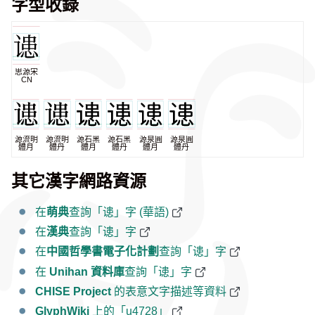
字型收錄
思源宋
CN
源流明
源流明
源石黑
源石黑
源泉圓
源泉圓
體月
體丹
體月
體丹
體月
體丹
其它漢字網路資源
在
萌典
查詢「䜨」字 (華語)
在
漢典
查詢「䜨」字
在
中國哲學書電子化計劃
查詢「䜨」字
在
Unihan 資料庫
查詢「䜨」字
CHISE Project
的表意文字描述等資料
GlyphWiki
上的「u4728」