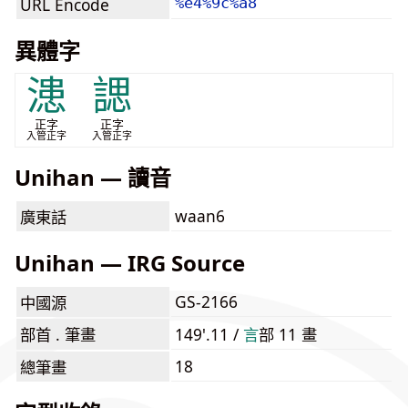
URL Encode
%e4%9c%a8
異體字
漶
諰
正字
正字
入管正字
入管正字
Unihan — 讀音
waan6
廣東話
Unihan — IRG Source
GS-2166
中國源
部首 . 筆畫
149'.11 /
⾔
部 11 畫
18
總筆畫