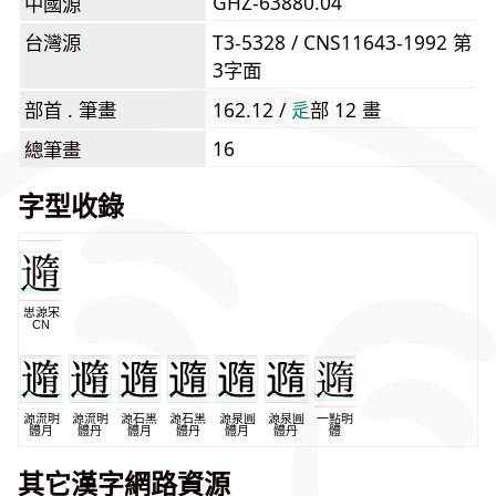
GHZ-63880.04
中國源
台灣源
T3-5328 / CNS11643-1992 第
3字面
部首 . 筆畫
162.12 /
⾡
部 12 畫
16
總筆畫
字型收錄
思源宋
CN
源流明
源流明
源石黑
源石黑
源泉圓
源泉圓
一點明
體月
體丹
體月
體丹
體月
體丹
體
其它漢字網路資源