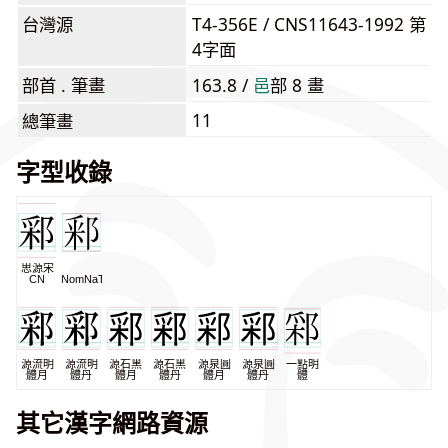
台灣源
T4-356E / CNS11643-1992 第
4字面
部首 . 筆畫
163.8 /
⾢
部 8 畫
11
總筆畫
字型收錄
思源宋
CN
NomNaTong
源流明
源流明
源石黑
源石黑
源泉圓
源泉圓
一點明
體月
體丹
體月
體丹
體月
體丹
體
其它漢字網路資源