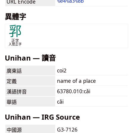
URL Encode
%e4%a3%8b
異體字
郛
正字
入管正字
Unihan — 讀音
coi2
廣東話
name of a place
定義
63780.010:cǎi
漢語拼音
cǎi
華語
Unihan — IRG Source
G3-7126
中國源