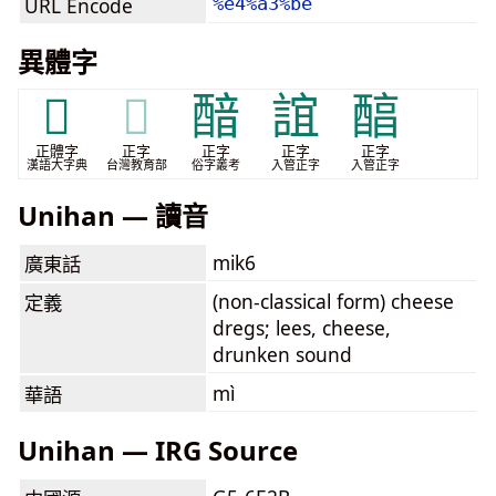
URL Encode
%e4%a3%be
異體字
𨢎
𨢎
䤃
誼
醕
正體字
正字
正字
正字
正字
漢語大字典
台灣教育部
俗字叢考
入管正字
入管正字
Unihan — 讀音
mik6
廣東話
(non-classical form) cheese
定義
dregs; lees, cheese,
drunken sound
mì
華語
Unihan — IRG Source