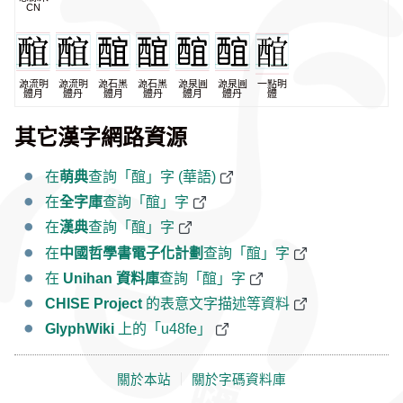
CN
源流明
源流明
源石黑
源石黑
源泉圓
源泉圓
一點明
體月
體丹
體月
體丹
體月
體丹
體
其它漢字網路資源
在
萌典
查詢「䣾」字 (華語)
在
全字庫
查詢「䣾」字
在
漢典
查詢「䣾」字
在
中國哲學書電子化計劃
查詢「䣾」字
在
Unihan 資料庫
查詢「䣾」字
CHISE Project
的表意文字描述等資料
GlyphWiki
上的「u48fe」
關於本站
｜
關於字碼資料庫